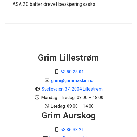
ASA 20 batteridrevet beskjæringssaks.
Tekniske data
Nominell spenning
10,8 V
Effekt
Grim Lillestrøm
0,6 kW
63 80 28 01
Batterisystem
AS
grim@grimmaskin.no
Svelleveien 37, 2004 Lillestrøm
Enhetens vekt
Mandag - fredag: 08.00 – 18.00
0,8 kg
Lørdag: 09.00 – 14.00
Grim Aurskog
Maks. åpningsbredde blad
25 mm
63 86 33 21