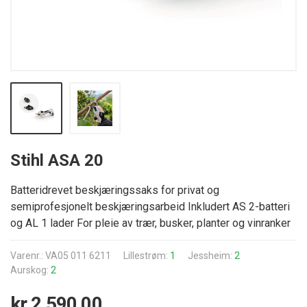
Stihl ASA 20
Batteridrevet beskjæringssaks for privat og
semiprofesjonelt beskjæringsarbeid Inkludert AS 2-batteri
og AL 1 lader For pleie av trær, busker, planter og vinranker
Varenr.: VA05 011 6211
Lillestrøm:
1
Jessheim:
2
Aurskog:
2
kr 2 590,00