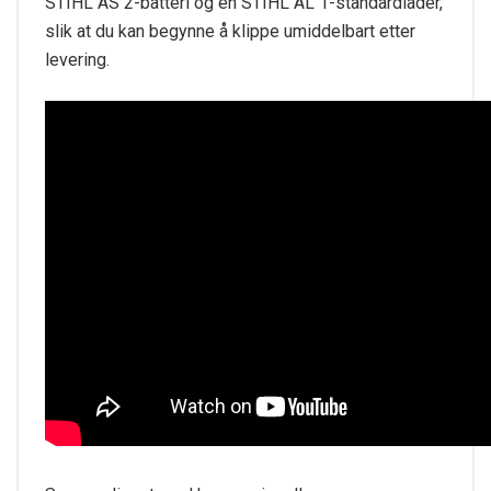
STIHL AS 2-batteri og en STIHL AL 1-standardlader,
slik at du kan begynne å klippe umiddelbart etter
levering.