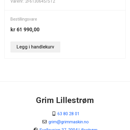
Varenr.: 2F6130645/ST2
Bestillingsvare
kr 61 990,00
Legg i handlekurv
Grim Lillestrøm
63 80 28 01
grim@grimmaskin.no