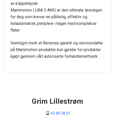
av klippehøyde.
Mammotion LUBA 3 AWD er den ultimate løsningen
for deg som krever en pålitelig, effektiv og
helautomatisk plenpleie i hager med komplekse
flater.
Vennligst merk at Beremas garanti og servicestøtte
på Mammotion-produkter kun gjelder for produkter
kjøpt gjennom vårt autoriserte forhandlernettverk.
Tekniske spesifikasjoner
Av/på bryter
Ja
Klippehøyde justering
Grim Lillestrøm
Elektrisk
63 80 28 01
Maks klippeareal