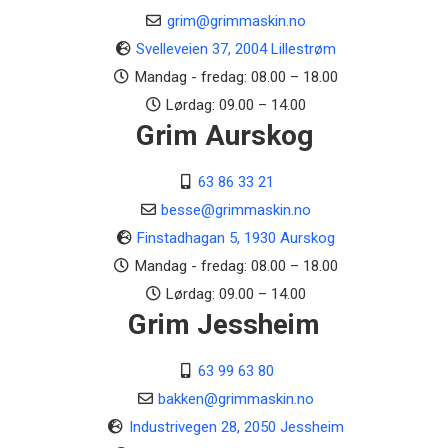
3000 m2
grim@grimmaskin.no
Svelleveien 37, 2004 Lillestrøm
Justerbare startpunkter
Mandag - fredag: 08.00 – 18.00
30
Lørdag: 09.00 – 14.00
Grim Aurskog
Bioklipp
Ja
63 86 33 21
Batteri beskrivelse
besse@grimmaskin.no
21,6V - 12Ah
Finstadhagan 5, 1930 Aurskog
Ladetid opptil
Mandag - fredag: 08.00 – 18.00
125 min
Lørdag: 09.00 – 14.00
Grim Jessheim
Maks driftstid opptil
175 min
63 99 63 80
Antall kniver
bakken@grimmaskin.no
12
Industrivegen 28, 2050 Jessheim