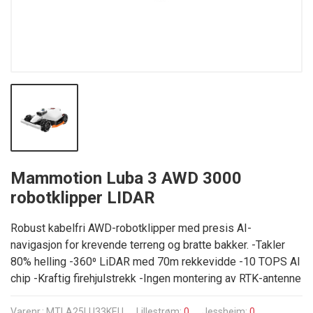
Mammotion Luba 3 AWD 3000
robotklipper LIDAR
Robust kabelfri AWD-robotklipper med presis AI-
navigasjon for krevende terreng og bratte bakker. -Takler
80% helling -360⁰ LiDAR med 70m rekkevidde -10 TOPS AI
chip -Kraftig firehjulstrekk -Ingen montering av RTK-antenne
Varenr.: MTLA25LU33KEU
Lillestrøm:
0
Jessheim:
0