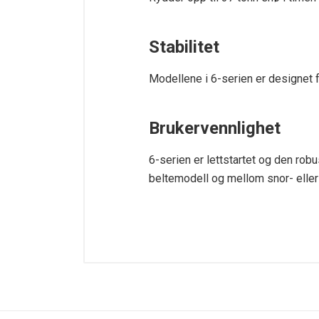
Stabilitet
Modellene i 6-serien er designet 
Brukervennlighet
6-serien er lettstartet og den rob
beltemodell og mellom snor- eller 
Tekniske spesifikasjoner
Arbeidsbredde
Maks kastelengde
Startsystem
Vekt