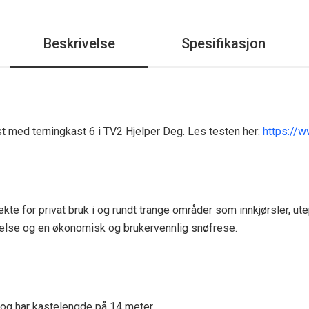
Beskrivelse
Spesifikasjon
 med terningkast 6 i TV2 Hjelper Deg. Les testen her:
https://
ekte for privat bruk i og rundt trange områder som innkjørsler, ut
telse og en økonomisk og brukervennlig snøfrese.
 og har kastelengde på 14 meter.