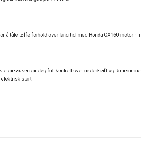
for å tåle tøffe forhold over lang tid, med Honda GX160 motor - 
uste girkassen gir deg full kontroll over motorkraft og dreiemomen
elektrisk start.
55 cm
14 m
Snorstart og elektrisk
77 kg