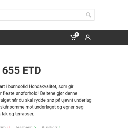
0
 655 ETD
rt i bunnsolid Hondakvalitet, som gir
r fleste snøforhold! Beltene gjør denne
valget når du skal rydde snø på ujevnt underlag
r skånsomme mot underlaget og egner seg
 tak og terrasser.
trøm:
0
Jessheim:
2
Aurskog:
1