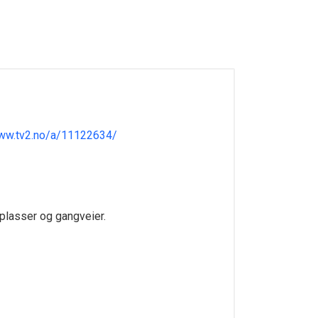
www.tv2.no/a/11122634/
eplasser og gangveier.