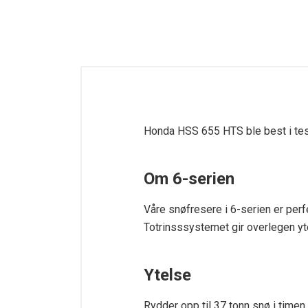
Honda HSS 655 HTS ble best i test
Om 6-serien
Våre snøfresere i 6-serien er perf
Totrinsssystemet gir overlegen y
Ytelse
Rydder opp til 37 tonn snø i timen