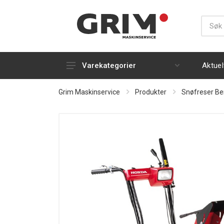
Aktuel
Varekategorier
Gress- og plenbearbeiding
Grim Maskinservice
Produkter
Snøfreser Be
Snøfresere
Håndholdt
Strøm, luft og varme
Silky
Rydding og rengjøring
Kapp og kløyving
Tilhengere og transport