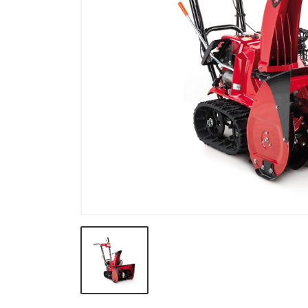
Verneutstyr og fritid
Andre varegrupper