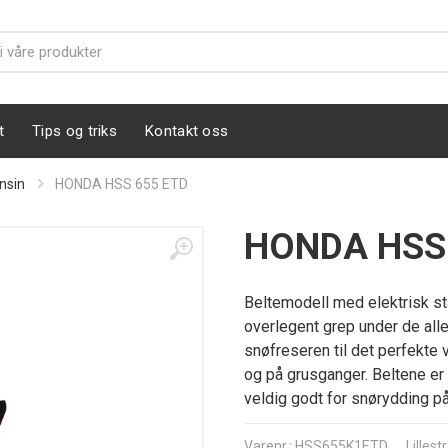
t
Tips og triks
Kontakt oss
nsin
HONDA HSS 655 ETD
HONDA HSS
Beltemodell med elektrisk sta
overlegent grep under de alle
snøfreseren til det perfekte 
og på grusganger. Beltene e
veldig godt for snørydding på
Varenr.: HSS655K1ETD
Lilles