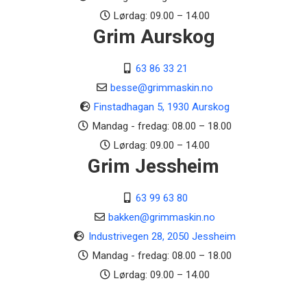
GX690
Lørdag: 09.00 – 14.00
Grim Aurskog
Vekt
590 kg
63 86 33 21
Arbeidslys
besse@grimmaskin.no
Ja
Finstadhagan 5, 1930 Aurskog
Innkobling fresesystem
Mandag - fredag: 08.00 – 18.00
Elektrisk
Lørdag: 09.00 – 14.00
Grim Jessheim
Maks kapasitet
140 tonn/time
63 99 63 80
Fremdrift
bakken@grimmaskin.no
Variabel Hydrostat
Industrivegen 28, 2050 Jessheim
Mandag - fredag: 08.00 – 18.00
Sylindervolum
Lørdag: 09.00 – 14.00
688 cm3