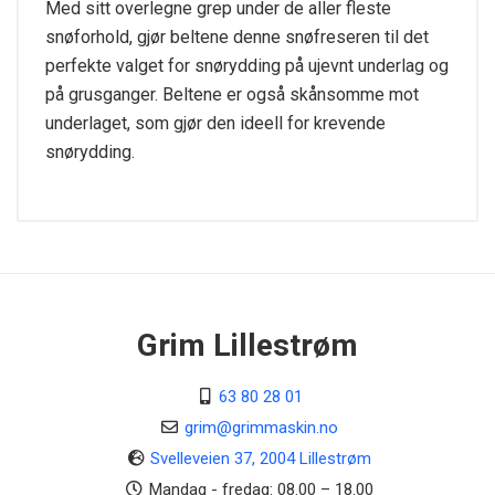
Med sitt overlegne grep under de aller fleste
snøforhold, gjør beltene denne snøfreseren til det
perfekte valget for snørydding på ujevnt underlag og
på grusganger. Beltene er også skånsomme mot
underlaget, som gjør den ideell for krevende
snørydding.
Tekniske Spesifikasjoner
Arbeidsbredde
110 cm
Maks kastelengde
Grim Lillestrøm
26 m
63 80 28 01
Betjening utkast
Elektrisk
grim@grimmaskin.no
Svelleveien 37, 2004 Lillestrøm
Motormodell
Mandag - fredag: 08.00 – 18.00