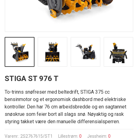
STIGA ST 976 T
To-trinns snøfreser med beltedrift, STIGA 375 cc
bensinmotor og et ergonomisk dashbord med elektriske
kontroller. Den har 76 cm arbeidsbredde og en sagtannet
snøskrue som feier bort all slags snø. Nøyaktig og rask
styring takket være den manuelle differensialsperren.
Varenr.: 2S2767615/ST1
Lillestrøm:
0
Jessheim:
0