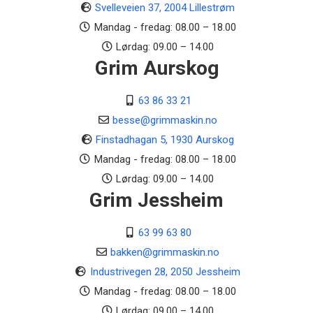
Svelleveien 37, 2004 Lillestrøm
Kraft
Mandag - fredag: 08.00 – 18.00
7.8 kW
Lørdag: 09.00 – 14.00
Grim Aurskog
Overbelastningsbeskyttelse
Brytebolter
63 86 33 21
Elektrisk start
besse@grimmaskin.no
Ja
Finstadhagan 5, 1930 Aurskog
Drivstofftank kapasitet
Mandag - fredag: 08.00 – 18.00
5.5 l
Lørdag: 09.00 – 14.00
Grim Jessheim
Motorolje tankkapasitet
1.1 l
63 99 63 80
Antall trinn
bakken@grimmaskin.no
2
Industrivegen 28, 2050 Jessheim
Mandag - fredag: 08.00 – 18.00
Snøskrue bredde
Lørdag: 09.00 – 14.00