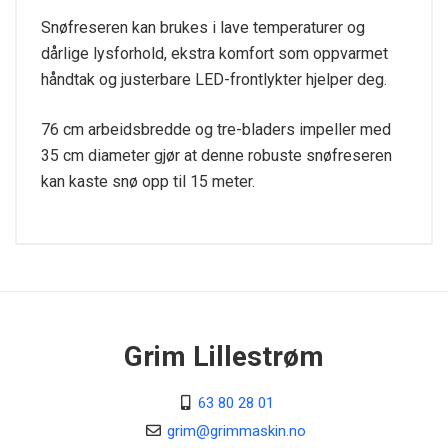
Snøfreseren kan brukes i lave temperaturer og
dårlige lysforhold, ekstra komfort som oppvarmet
håndtak og justerbare LED-frontlykter hjelper deg.
76 cm arbeidsbredde og tre-bladers
impeller med
35 cm diameter gjør at denne robuste snøfreseren
kan kaste snø opp til 15 meter.
Tekniske spesifikasjoner
Kraftkilde
Bensin
Motor
Grim Lillestrøm
WS 380 Powered by STIGA
63 80 28 01
Slagvolum
375 cm³
grim@grimmaskin.no