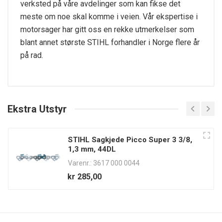
verksted på våre avdelinger som kan fikse det
meste om noe skal komme i veien. Vår ekspertise i
motorsager har gitt oss en rekke utmerkelser som
blant annet største STIHL forhandler i Norge flere år
på rad.
Tekniske spesifikasjoner
Effekt kW/hk
Ekstra Utstyr
1,8/2,4
Sylindervolum cm³
STIHL Sagkjede Picco Super 3 3/8,
35,2
1,3 mm, 44DL
Varenr.: 3617 000 0044
Vekt
kr 285,00
4 kg
STIHL Oilomatic sagkjede
PS 1,3 mm, 30 cm