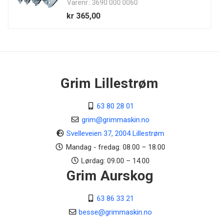
Varenr.: 3690 000 0060
Sylindervolum cm³
kr 365,00
50,2
Effekt kW/hk
3/4,1
Tankvolum
Grim Lillestrøm
0,50
Vekt
63 80 28 01
4,9 kg
grim@grimmaskin.no
Svelleveien 37, 2004 Lillestrøm
Mandag - fredag: 08.00 – 18.00
Lørdag: 09.00 – 14.00
Grim Aurskog
63 86 33 21
besse@grimmaskin.no