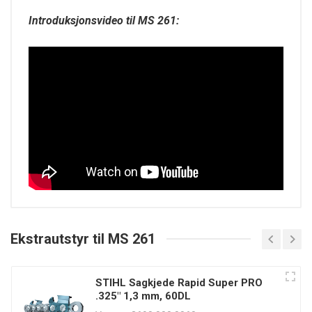
Introduksjonsvideo til MS 261:
Tekniske spesifikasjoner
Sagkjede (Nytt)
Ekstrautstyr til MS 261
Rapid Micro 3 PRO .325", 1,3 mm (3690 000 0060)
Standard sverd
STIHL Sagkjede Rapid Super PRO
Light 04, 35 cm
.325" 1,3 mm, 60DL