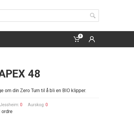
0
l APEX 48
 om din Zero Turn til å bli en BIO klipper.
Jessheim:
0
Aurskog:
0
d ordre