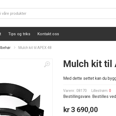
t
Tips og triks
Kontakt oss
ilbehør
Mulch kit til APEX 48
Mulch kit ti
Med dette settet kan du bygge
Varenr.: 08170
Lillestrøm:
0
Bestillingsvare. Bestilles ve
kr 3 690,00