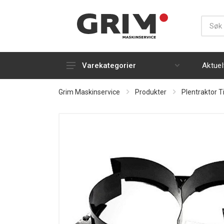
Aktuel
Varekategorier
Gress- og plenbearbeiding
Grim Maskinservice
Produkter
Plentraktor T
Snøfresere
Håndholdt
Strøm, luft og varme
Silky
Rydding og rengjøring
Kapp og kløyving
Tilhengere og transport