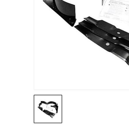
Verneutstyr og fritid
Andre varegrupper