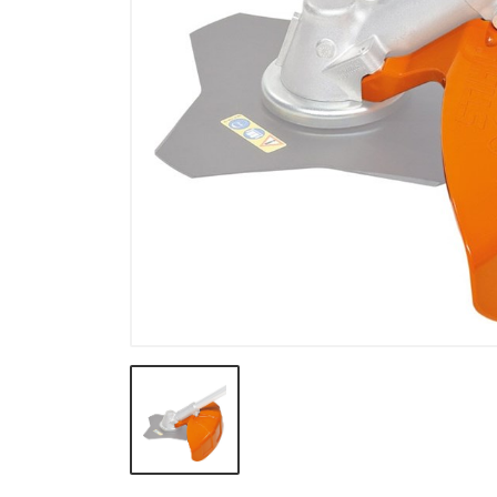
Verneutstyr og fritid
Andre varegrupper