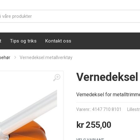
t
Tips og triks
Kontakt oss
behør
Vernedeksel metallverktøy
Vernedeksel 
Vernedeksel for metalltrimm
Varenr.: 4147 710 8101
Lilles
kr 255,00
VELG VARIANT