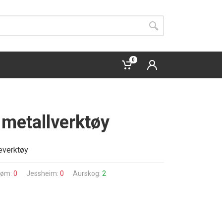
0
metallverktøy
everktøy
trøm:
0
Jessheim:
0
Aurskog:
2