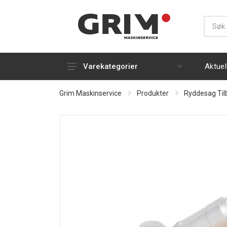
Aktuel
Varekategorier
Gress- og plenbearbeiding
Grim Maskinservice
Produkter
Ryddesag Til
Snøfresere
Håndholdt
Strøm, luft og varme
Silky
Rydding og rengjøring
Kapp og kløyving
Tilhengere og transport