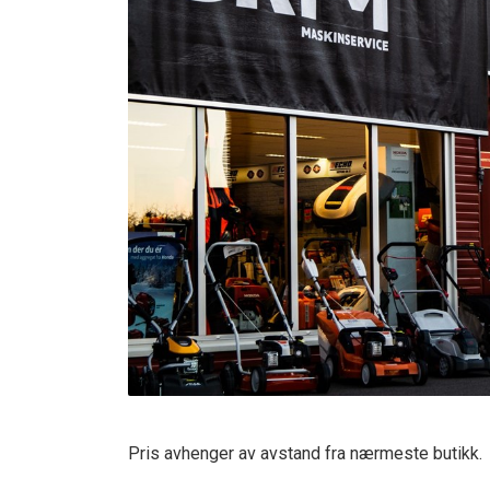
Verneutstyr og fritid
Andre varegrupper
Pris avhenger av avstand fra nærmeste butikk.