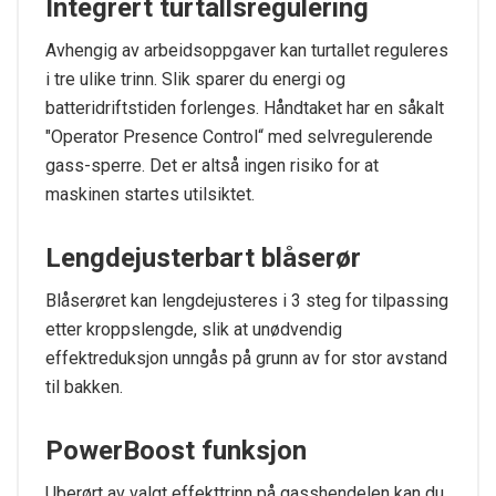
Integrert turtallsregulering
Avhengig av arbeidsoppgaver kan turtallet reguleres
i tre ulike trinn. Slik sparer du energi og
batteridriftstiden forlenges. Håndtaket har en såkalt
"Operator Presence Control“ med selvregulerende
gass-sperre. Det er altså ingen risiko for at
maskinen startes utilsiktet.
Lengdejusterbart blåserør
Blåserøret kan lengdejusteres i 3 steg for tilpassing
etter kroppslengde, slik at unødvendig
effektreduksjon unngås på grunn av for stor avstand
til bakken.
PowerBoost funksjon
Uberørt av valgt effekttrinn på gasshendelen kan du