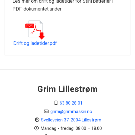
Les mer om drift og ladetider for Stihl batterier i
PDF-dokumentet under
Drift og ladetider.pdf
Tekniske spesifikasjoner
Anbefalt batteri
AK 30
Batteri teknologi
Grim Lillestrøm
Lithium-Ion AK-System
63 80 28 01
Batteridriftstid min 1)
> 16 min
grim@grimmaskin.no
Svelleveien 37, 2004 Lillestrøm
Vekt kg 2)
Mandag - fredag: 08.00 – 18.00
3,5 kg