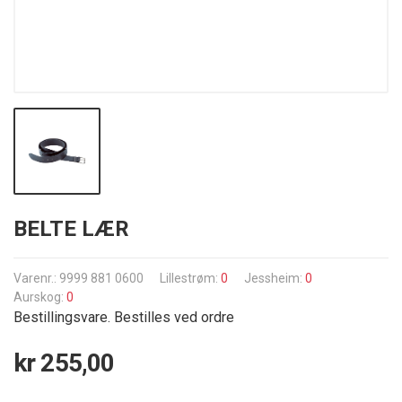
BELTE LÆR
Varenr.: 9999 881 0600
Lillestrøm:
0
Jessheim:
0
Aurskog:
0
Bestillingsvare. Bestilles ved ordre
kr 255,00