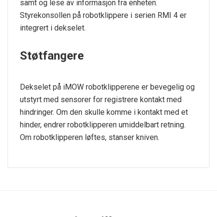
samt og lese av informasjon fra enheten.
Styrekonsollen på robotklippere i serien RMI 4 er
integrert i dekselet.
Støtfangere
Dekselet på iMOW robotklipperene er bevegelig og
utstyrt med sensorer for registrere kontakt med
hindringer. Om den skulle komme i kontakt med et
hinder, endrer robotklipperen umiddelbart retning.
Om robotklipperen løftes, stanser kniven.
Tekniske spesifikasjoner
Arbeidsturtall o/min
4450
Batteritype