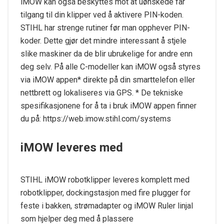
iMOW kan også beskyttes mot at uønskede får
tilgang til din klipper ved å aktivere PIN-koden.
STIHL har strenge rutiner før man opphever PIN-
koder. Dette gjør det mindre interessant å stjele
slike maskiner da de blir ubrukelige for andre enn
deg selv. På alle C-modeller kan iMOW også styres
via iMOW appen* direkte på din smarttelefon eller
nettbrett og lokaliseres via GPS. * De tekniske
spesifikasjonene for å ta i bruk iMOW appen finner
du på: https://web.imow.stihl.com/systems
iMOW leveres med
STIHL iMOW robotklipper leveres komplett med
robotklipper, dockingstasjon med fire plugger for
feste i bakken, strømadapter og iMOW Ruler linjal
som hjelper deg med å plassere