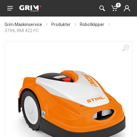
0
Grim Maskinservice
Produkter
Robotklipper
STIHL RMI 422 PC