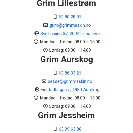
Grim Lillestrøm
Li-Ionen
63 80 28 01
Klippebredde cm
20
grim@grimmaskin.no
Svelleveien 37, 2004 Lillestrøm
Klippehøyde mm
Mandag - fredag: 08.00 – 18.00
20-60
Lørdag: 09.00 – 14.00
Grim Aurskog
Maksimal stigning %
40
63 86 33 21
Usikkerhetsfaktor KpA dB(A)
besse@grimmaskin.no
2
Finstadhagan 5, 1930 Aurskog
Klippetid (ca. pr ladning) min
Mandag - fredag: 08.00 – 18.00
60
Lørdag: 09.00 – 14.00
Grim Jessheim
Lydeffektnivå LWA dB(A)
60
63 99 63 80