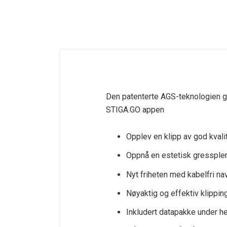
Den patenterte AGS-teknologien gir
STIGA.GO appen
Opplev en klipp av god kvali
Oppnå en estetisk gressplen,
Nyt friheten med kabelfri na
Nøyaktig og effektiv klippin
Inkludert datapakke under he