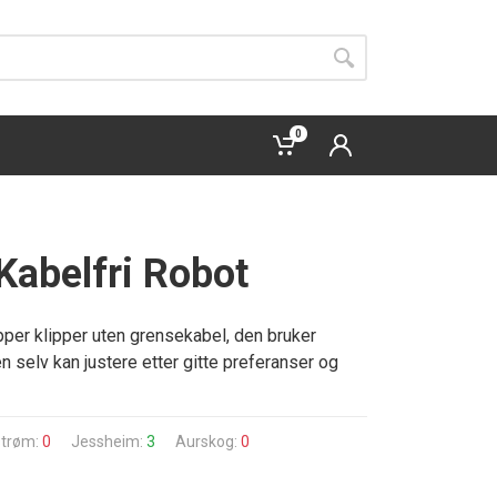
0
Kabelfri Robot
KABELFRI - GPS STYRT
pper klipper uten grensekabel, den bruker
n selv kan justere etter gitte preferanser og
estrøm:
0
Jessheim:
3
Aurskog:
0