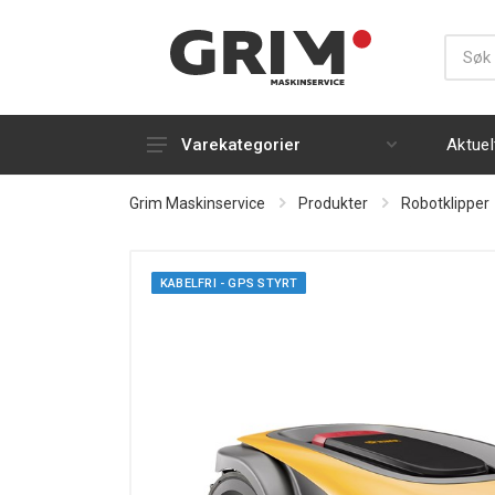
Aktuel
Varekategorier
Gress- og plenbearbeiding
Grim Maskinservice
Produkter
Robotklipper
Snøfresere
Håndholdt
KABELFRI - GPS STYRT
Strøm, luft og varme
Silky
Rydding og rengjøring
Kapp og kløyving
Tilhengere og transport