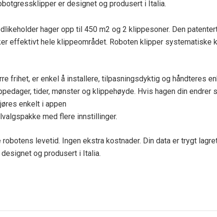
robotgressklipper er designet og produsert i Italia.
likeholder hager opp til 450 m2 og 2 klippesoner. Den patenter
er effektivt hele klippeområdet. Roboten klipper systematiske kl
re frihet, er enkel å installere, tilpasningsdyktig og håndteres 
ippedager, tider, mønster og klippehøyde. Hvis hagen din endrer 
jøres enkelt i appen
ilvalgspakke med flere innstillinger.
 robotens levetid. Ingen ekstra kostnader. Din data er trygt lagre
 designet og produsert i Italia.
2 Ah
Børsteløs