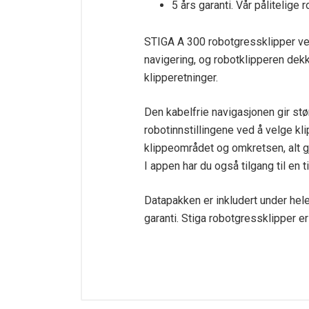
5 års garanti. Vår pålitelige 
STIGA A 300 robotgressklipper ved
navigering, og robotklipperen dekk
klipperetninger.
Den kabelfrie navigasjonen gir stør
robotinnstillingene ved å velge kl
klippeområdet og omkretsen, alt g
I appen har du også tilgang til en t
Datapakken er inkludert under hele
garanti. Stiga robotgressklipper er
Tekniske spesifikasjoner
Batterikapasitet
Motortype