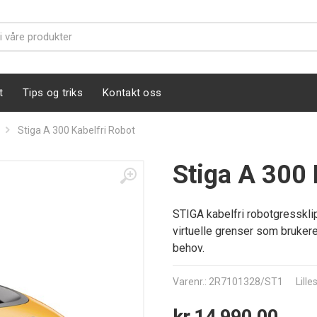
t
Tips og triks
Kontakt oss
Stiga A 300 Kabelfri Robot
Stiga A 300 
KABELFRI - GPS STYRT
STIGA kabelfri robotgresskli
virtuelle grenser som brukere
behov.
Varenr.: 2R7101328/ST1
Lill
kr 14 990,00