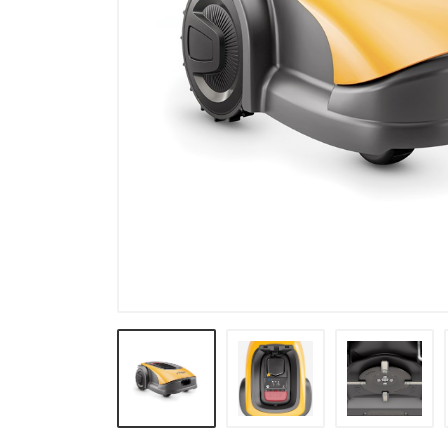
Verneutstyr og fritid
Andre varegrupper