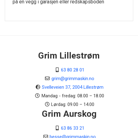
på en vegg i garasjen eller redskapsboden
Tekniske spesifikasjoner
Nominell spenning
10,8 V
Vekt
Grim Lillestrøm
2,3 kg 1)
63 80 28 01
Lydtrykknivå
76 dB(A) 2)
grim@grimmaskin.no
Svelleveien 37, 2004 Lillestrøm
Lydeffektnivå
Mandag - fredag: 08.00 – 18.00
89 dB(A) 2)
Lørdag: 09.00 – 14.00
Grim Aurskog
Totallengde
116 cm
63 86 33 21
1)
Vekt uten batteri
2)
K-Faktor ifølge RL 2006/42/EG = 2,5 dB(A)
besse@grimmaskin.no