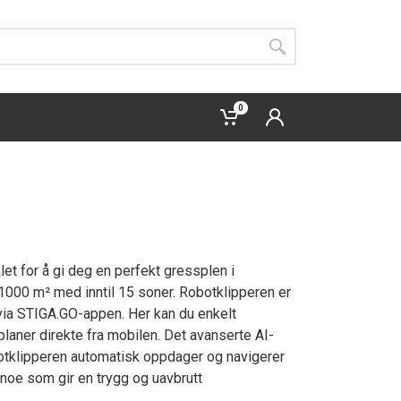
0
KABELFRI - GPS STYRT
let for å gi deg en perfekt gressplen i
1000 m² med inntil 15 soner. Robotklipperen er
 via STIGA.GO-appen. Her kan du enkelt
laner direkte fra mobilen. Det avanserte AI-
otklipperen automatisk oppdager og navigerer
 noe som gir en trygg og uavbrutt