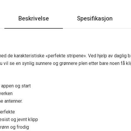
Beskrivelse
Spesifikasjon
med de karakteristiske «perfekte stripene». Ved hjelp av daglig 
 Du vil se en synlig sunnere og grønnere plen etter bare noen få kl
d appen og start
 verken
ne antenner.
erfekte
sist og jevnt klipp
grønn og frodig