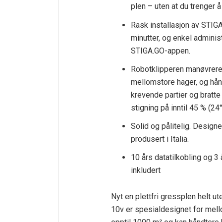
plen – uten at du trenger å 
Rask installasjon av STIGA
minutter, og enkel administ
STIGA.GO-appen.
Robotklipperen manøvrerer
mellomstore hager, og hå
krevende partier og bratt
stigning på inntil 45 % (24°
Solid og pålitelig. Designe
produsert i Italia.
10 års datatilkobling og 3 
inkludert
Nyt en plettfri gressplen helt u
10v er spesialdesignet for mel