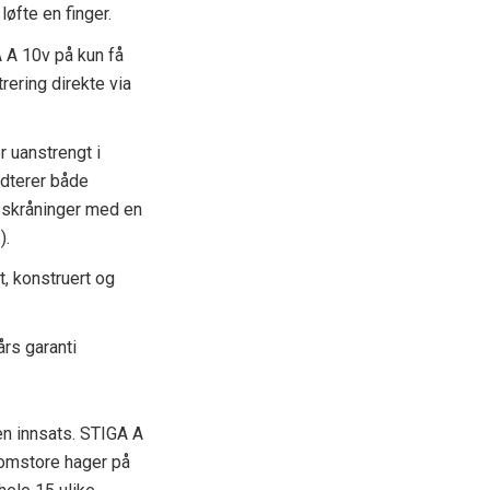
løfte en finger.
 A 10v på kun få
rering direkte via
 uanstrengt i
ndterer både
e skråninger med en
).
t, konstruert og
års garanti
ten innsats. STIGA A
lomstore hager på