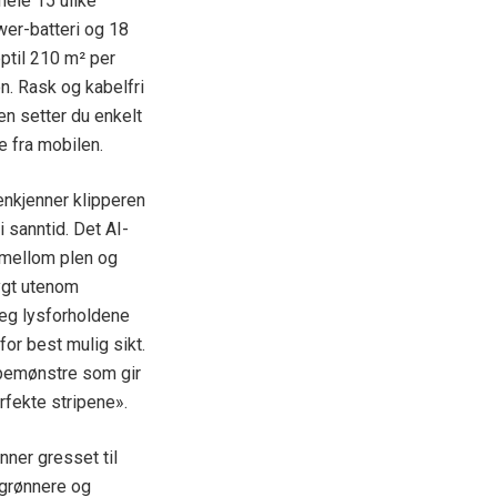
hele 15 ulike
wer-batteri og 18
ptil 210 m² per
. Rask og kabelfri
n setter du enkelt
e fra mobilen.
enkjenner klipperen
i sanntid. Det AI-
 mellom plen og
rygt utenom
seg lysforholdene
or best mulig sikt.
ppemønstre som gir
rfekte stripene».
nner gresset til
 grønnere og