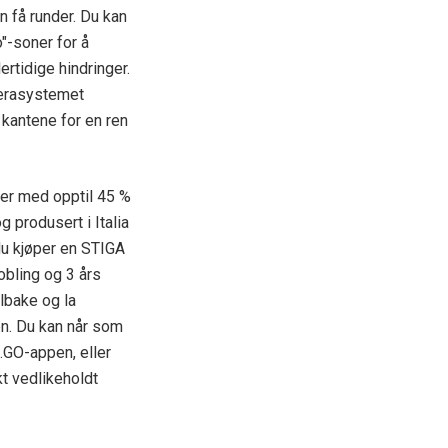
n få runder. Du kan
"-soner for å
rtidige hindringer.
erasystemet
 kantene for en ren
er med opptil 45 %
g produsert i Italia
du kjøper en STIGA
kobling og 3 års
lbake og la
en. Du kan når som
.GO-appen, eller
kt vedlikeholdt