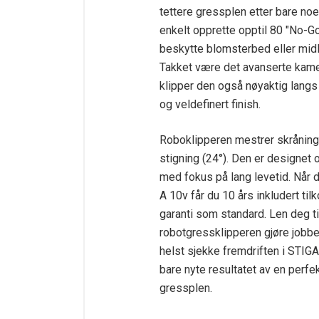
tettere gressplen etter bare noe
enkelt opprette opptil 80 "No-Go
beskytte blomsterbed eller midle
Takket være det avanserte kam
klipper den også nøyaktig langs
og veldefinert finish.
Roboklipperen mestrer skråning
stigning (24°). Den er designet o
med fokus på lang levetid. Når 
A 10v får du 10 års inkludert til
garanti som standard. Len deg ti
robotgressklipperen gjøre jobb
helst sjekke fremdriften i STIGA
bare nyte resultatet av en perfe
gressplen.