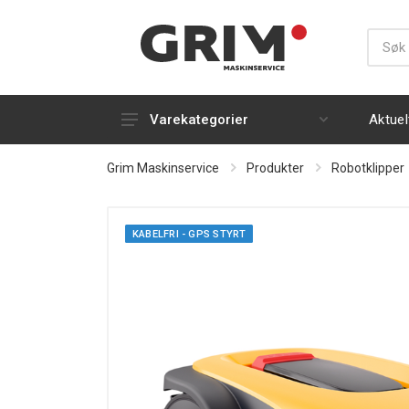
Aktuel
Varekategorier
Gress- og plenbearbeiding
Grim Maskinservice
Produkter
Robotklipper
Snøfresere
Håndholdt
KABELFRI - GPS STYRT
Strøm, luft og varme
Silky
Rydding og rengjøring
Kapp og kløyving
Tilhengere og transport