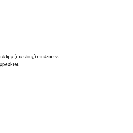
bioklipp (mulching) omdannes
ippeøkter.