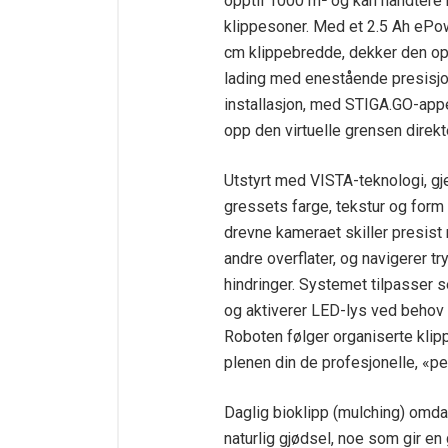
opptil 1000 m² og kan håndtere 
klippesoner. Med et 2.5 Ah ePo
cm klippebredde, dekker den op
lading med enestående presisjon
installasjon, med STIGA.GO-appe
opp den virtuelle grensen direkt
Utstyrt med VISTA-teknologi, gj
gressets farge, tekstur og form 
drevne kameraet skiller presist
andre overflater, og navigerer t
hindringer. Systemet tilpasser 
og aktiverer LED-lys ved behov f
Roboten følger organiserte kli
plenen din de profesjonelle, «pe
Daglig bioklipp (mulching) omda
naturlig gjødsel, noe som gir en