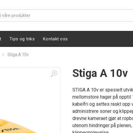
t
Tips og triks
Kontakt oss
Stiga A 10v
Stiga A 10v
KABELFRI - GPS STYRT
STIGA A 10v er spesielt utvik
mellomstore hager på opptil 
kabelfri og settes raskt opp
administrere soner og klippep
drevne kameraet gjør at ropb
utenom hindringer på plenen,
klippeopplevelse