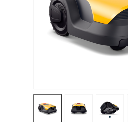
Verneutstyr og fritid
Andre varegrupper